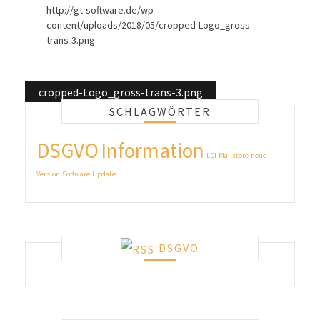
http://gt-software.de/wp-
content/uploads/2018/05/cropped-Logo_gross-
trans-3.png
Beitragsnavigation
cropped-Logo_gross-trans-3.png
SCHLAGWÖRTER
DSGVO
Information
LDI
Mailstore
neue
Version
Software
Update
DSGVO