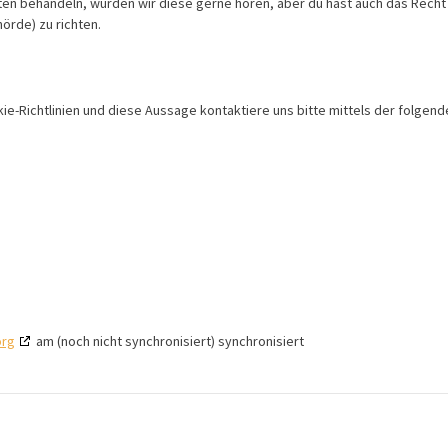
ten behandeln, würden wir diese gerne hören, aber du hast auch das Recht
örde) zu richten.
-Richtlinien und diese Aussage kontaktiere uns bitte mittels der folgend
org
am (noch nicht synchronisiert) synchronisiert