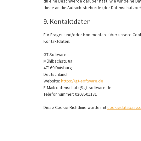
du eine Beschwerde darüber hast, wie wir deine Da
diese an die Aufsichtsbehörde (der Datenschutzbeh
9. Kontaktdaten
Für Fragen und/oder Kommentare über unsere Cookie
Kontaktdaten:
GT-Software
Mühlbachstr. 8a
47169 Duisburg
Deutschland
Website:
https://gt-software.de
E-Mail:
ed.erawtfos-tg@ztuhcsnetad
Telefonnummer: 0203501131
Diese Cookie-Richtlinie wurde mit
cookiedatabase.