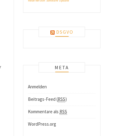
neue Version
Software
Update
DSGVO
r
META
Anmelden
Beitrags-Feed (
RSS
)
Kommentare als
RSS
WordPress.org