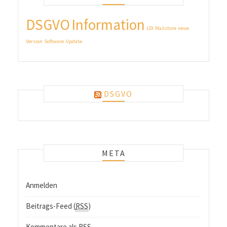
DSGVO
Information
LDI
Mailstore
neue
Version
Software
Update
DSGVO
META
Anmelden
Beitrags-Feed (
RSS
)
Kommentare als
RSS