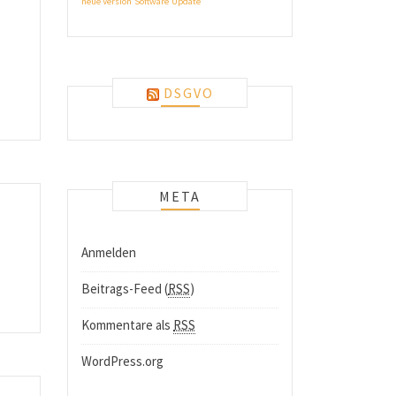
neue Version
Software
Update
DSGVO
META
Anmelden
Beitrags-Feed (
RSS
)
Kommentare als
RSS
WordPress.org