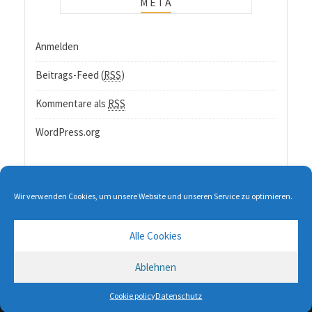
META
Anmelden
Beitrags-Feed (
RSS
)
Kommentare als
RSS
WordPress.org
Wir verwenden Cookies, um unsere Website und unseren Service zu optimieren.
Alle Cookies
Ablehnen
Copyright © GT-Software All rights reserved.
Cookie policy
Datenschutz