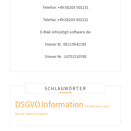
Telefon: +49 (0)203-501131
Telefax: +49 (0)203-502221
E-Mail: info(at)gt-software.de
Steuer ID : DE119541185
Steuer Nr : 10751520765
SCHLAGWÖRTER
DSGVO
Information
LDI
Mailstore
neue
Version
Software
Update